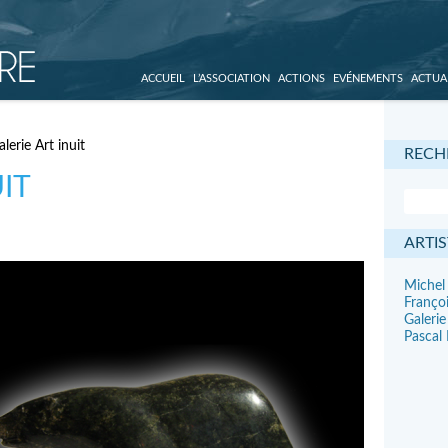
ACCUEIL
L’ASSOCIATION
ACTIONS
EVÉNEMENTS
ACTUA
lerie Art inuit
RECH
IT
ARTIS
Michel
Franço
Galerie
Pascal