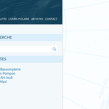
LITÉS
L’OURS POLAIRE
ARTISTES
CONTACT
ERCHE
TES
 Bassompierre
is Pompon
 Art inuit
 Masi