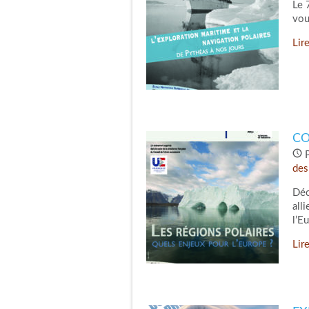
Le 
vou
Lire
CO
P
des
Déc
all
l’E
Lire