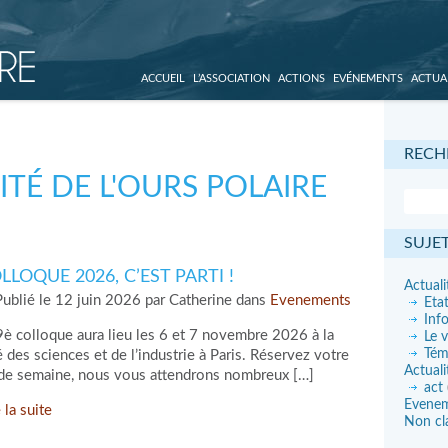
ACCUEIL
L’ASSOCIATION
ACTIONS
EVÉNEMENTS
ACTUA
RECH
ITÉ DE L'OURS POLAIRE
SUJE
LLOQUE 2026, C’EST PARTI !
Actuali
ublié le 12 juin 2026 par Catherine dans
Evenements
Eta
Inf
9è colloque aura lieu les 6 et 7 novembre 2026 à la
Le v
Tém
é des sciences et de l’industrie à Paris. Réservez votre
Actuali
 de semaine, nous vous attendrons nombreux […]
act
Evene
 la suite
Non cl