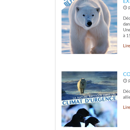
EX
P
Déc
dan
Une
à 1
Lire
CO
P
Déc
all
Lire