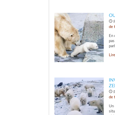
OU
P
de 
En 
pas
par
Lire
IN
ZE
P
de 
Un 
sit