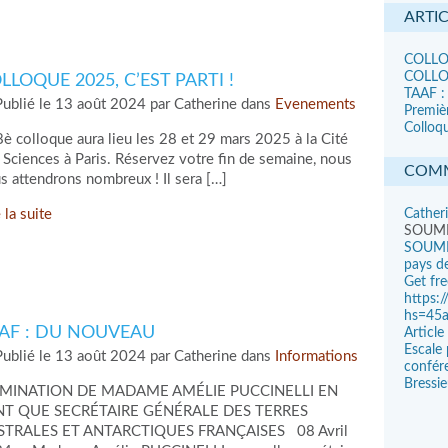
ARTI
COLLOQ
COLLOQ
LLOQUE 2025, C’EST PARTI !
TAAF :
ublié le 13 août 2024 par Catherine dans
Evenements
Premiè
Colloqu
8è colloque aura lieu les 28 et 29 mars 2025 à la Cité
 Sciences à Paris. Réservez votre fin de semaine, nous
COMM
s attendrons nombreux ! Il sera […]
 la suite
Cather
SOUM
SOUMI
pays de
Get fr
https:
hs=45
AF : DU NOUVEAU
Articl
Escale 
ublié le 13 août 2024 par Catherine dans
Informations
confére
Bressi
MINATION DE MADAME AMÉLIE PUCCINELLI EN
NT QUE SECRÉTAIRE GÉNÉRALE DES TERRES
STRALES ET ANTARCTIQUES FRANÇAISES 08 Avril