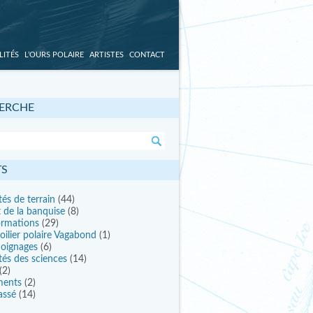
LITÉS
L’OURS POLAIRE
ARTISTES
CONTACT
ERCHE
TS
tés de terrain
(44)
t de la banquise
(8)
ormations
(29)
oilier polaire Vagabond
(1)
oignages
(6)
tés des sciences
(14)
(2)
ments
(2)
assé
(14)