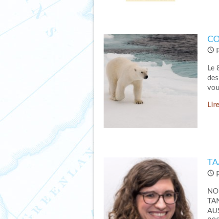
CO
P
Le 
des
vou
Lire
TA
P
NO
TA
AU