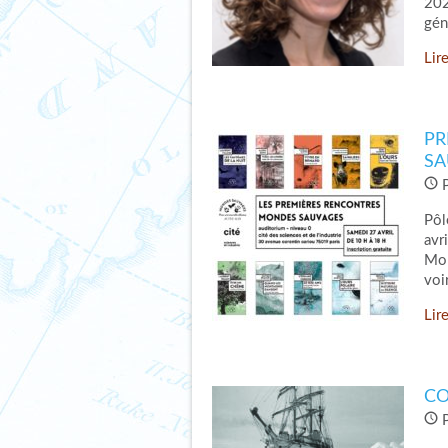
202
gén
Lire
PR
SA
P
Pôl
avr
Mon
voi
Lire
CO
P