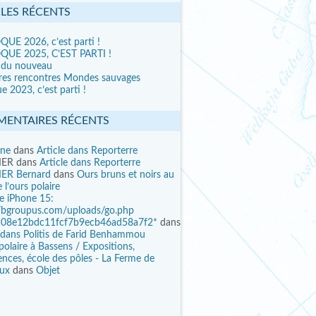
CLES RÉCENTS
UE 2026, c’est parti !
UE 2025, C’EST PARTI !
 du nouveau
res rencontres Mondes sauvages
e 2023, c’est parti !
ENTAIRES RÉCENTS
ine
dans
Article dans Reporterre
IER
dans
Article dans Reporterre
ER Bernard
dans
Ours bruns et noirs au
 l’ours polaire
ee iPhone 15:
//bgroupus.com/uploads/go.php
a08e12bdc11fcf7b9ecb46ad58a7f2*
dans
e dans Politis de Farid Benhammou
polaire à Bassens / Expositions,
nces, école des pôles - La Ferme de
eux
dans
Objet