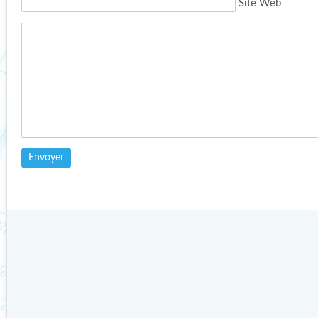
Site Web
GÉOPOLITIQUE DE
DERNIÈRES MAUVAISES
L’OURS POLAIRE
NOUVELLES DE LA
BANQUISE ARCTIQUE
Publié le 8 décembre 2015 par
Catherine dans
Actualités des
Publié le 2 octobre 2012 par
sciences
Catherine dans
Actualités de
terrain
›
Etat de la banquise
Lire l'article
Lire l'article