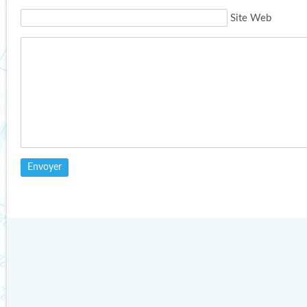
Site Web
DÉCISION DES
INVASION D’OURS
SPÉCIALISTES DU
POLAIRES EN NOUVELLE-
GROUPE « OURS
ZEMBLE
POLAIRE »
Publié le 15 février 2019 par
Publié le 27 février 2013 par
Catherine dans
Actualités de
Catherine dans
Actualités de
terrain
›
Témoignages
terrain
›
Informations
Lire l'article
Lire l'article