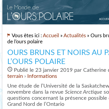
ACCUEI
Vous êtes ici :
Accueil
»
Actualités
» Ours bru
de l’ours polaire
OURS BRUNS ET NOIRS AU P
L’OURS POLAIRE
Publié le 23 janvier 2019 par Catherine
terrain
›
Informations
Une étude de l’Université de la Saskatche
novembre dans la revue
Science Arctique
so
questions concernant la présence possible d
Grand Nord de l’Ontario