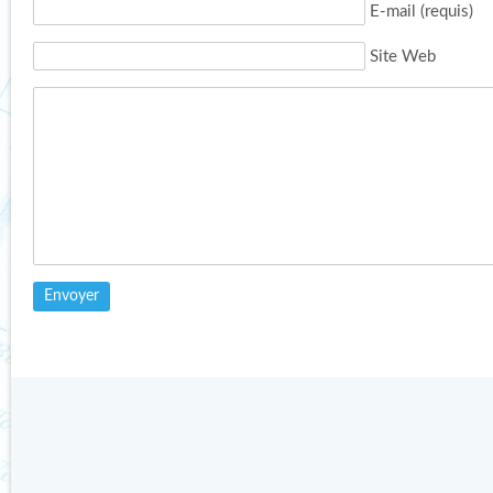
E-mail (requis)
Site Web
COLLOQUE 2019 : 12 – 13
GÉOCONFLUENCES :
AVRIL
GÉOPOLITIQUE DE
L’OURS POLAIRE
Publié le 25 février 2019 par
Catherine dans
Non classé
Publié le 27 mars 2017 par
Catherine dans
Actualités des
Lire l'article
sciences
Lire l'article