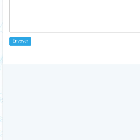
Catherine dans
Actualités de
Lire l'article
terrain
›
Etat de la banquise
Lire l'article