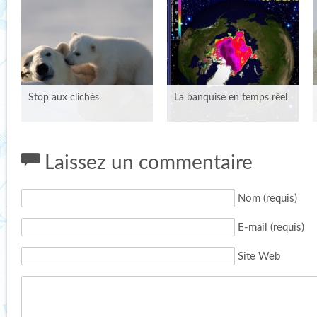
Stop aux clichés
La banquise en temps réel
Laissez un commentaire
Nom (requis)
E-mail (requis)
Site Web
STOP AUX CLICHÉS
LA BANQUISE EN TEMPS
RÉEL
Publié le 10 juillet 2012 par
Catherine dans
Témoignages
Publié le 14 août 2013 par