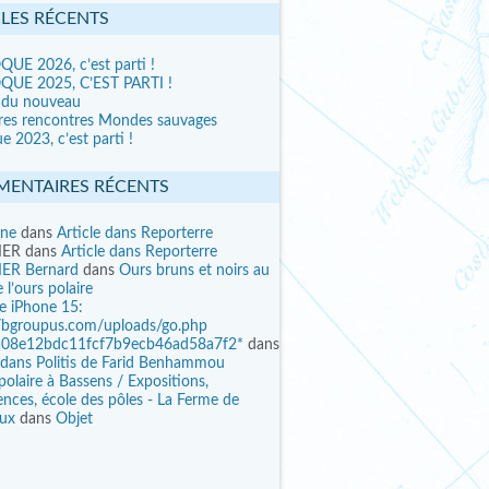
CLES RÉCENTS
UE 2026, c’est parti !
UE 2025, C’EST PARTI !
 du nouveau
res rencontres Mondes sauvages
e 2023, c’est parti !
ENTAIRES RÉCENTS
ine
dans
Article dans Reporterre
IER
dans
Article dans Reporterre
ER Bernard
dans
Ours bruns et noirs au
 l’ours polaire
ee iPhone 15:
//bgroupus.com/uploads/go.php
a08e12bdc11fcf7b9ecb46ad58a7f2*
dans
e dans Politis de Farid Benhammou
polaire à Bassens / Expositions,
nces, école des pôles - La Ferme de
eux
dans
Objet