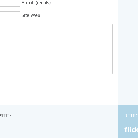
E-mail (requis)
Site Web
ACE AU LABRADOR
ÎLE WRANGEL : ENTRE
RÉSERVE NATURELLE ET
COURSE AU PÉTROLE
lié le 2 avril 2012 par
herine dans
Témoignages
Publié le 8 octobre 2014 par
 l'article
Catherine dans
Témoignages
Lire l'article
ITE :
RETR