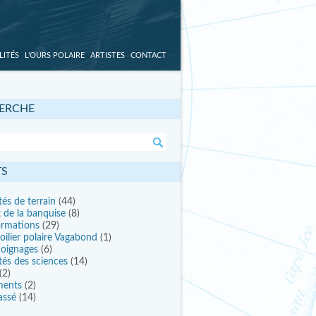
LITÉS
L’OURS POLAIRE
ARTISTES
CONTACT
ERCHE
TS
tés de terrain
(44)
t de la banquise
(8)
ormations
(29)
oilier polaire Vagabond
(1)
oignages
(6)
tés des sciences
(14)
(2)
ments
(2)
assé
(14)