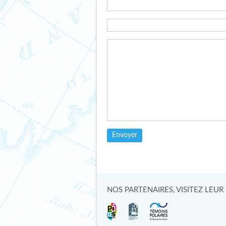
SCIENCE PARTICIPATIVE
GL
PÔLES ACTIONS
Pub
Publié le 13 février 2014 par
Cat
Catherine dans
Actualités des
sciences
Lire
Lire l'article
NOS PARTENAIRES, VISITEZ LEUR S