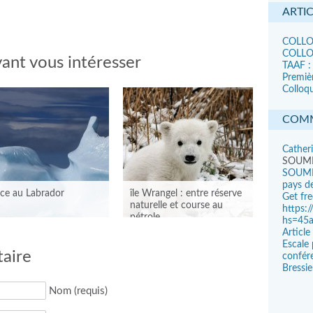
ARTI
COLLOQ
COLLOQ
ant vous intéresser
TAAF :
Premiè
Colloqu
COMM
Cather
SOUM
SOUMI
pays de
ce au Labrador
île Wrangel : entre réserve
Get fr
naturelle et course au
https:
pétrole
hs=45
Articl
Escale 
aire
confére
Bressi
Nom (requis)