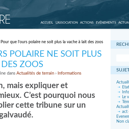
ACCUEIL
L’ASSOCIATION
ACTIONS
EVÉNEMENTS
ACTUA
Pour que l’ours polaire ne soit plus la vache à lait des zoos
RECH
S POLAIRE NE SOIT PLUS
T DES ZOOS
SUJE
rine dans
Actualités de terrain
›
Informations
Actuali
, mais expliquer et
Eta
Inf
mieux. C’est pourquoi nous
Le v
Tém
lier cette tribune sur un
Actuali
act
 galvaudé.
Evene
Non cl