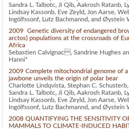
Sandra L. Talbotc, Ji Qib, Aakrosh Ratanb, 
Lindsay Kassonb, Eve Zeyld, Jon Aarse, Web
Ingólfssonf, Lutz Bachmannd, and Øystein 
2009 Genetic diversity of endangered bro
arctos) populations at the crossroads of Eu
Africa
Sebastien Calvignac, Sandrine Hughes an
Hanni*
2009 Complete mitochondrial genome of a
jawbone unveils the origin of polar bear
Charlotte Lindqvista, Stephan C. Schusterb
Sandra L. Talbotc, Ji Qib, Aakrosh Ratanb, 
Lindsay Kassonb, Eve Zeyld, Jon Aarse, Web
Ingólfssonf, Lutz Bachmannd, and Øystein 
2008 QUANTIFYING THE SENSITIVITY O
MAMMALS TO CLIMATE-INDUCED HABI