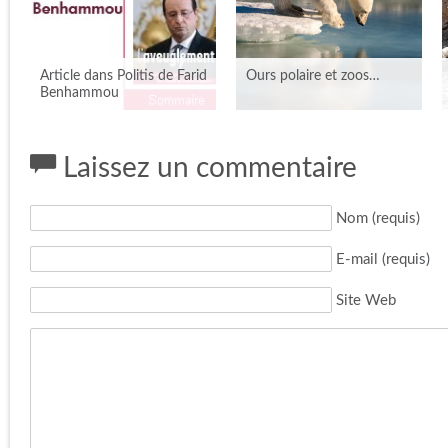
Article dans Politis de Farid
Ours polaire et zoos…
Benhammou
Laissez un commentaire
Nom (requis)
E-mail (requis)
Site Web
ARTICLE DANS POLITIS
OURS POLAIRE ET ZOOS…
DE FARID BENHAMMOU
Publié le 23 janvier 2019 par
Publié le 10 avril 2014 par
Catherine dans
Actualités de
Catherine dans
Actualités des
terrain
›
Informations
sciences
Lire l'article