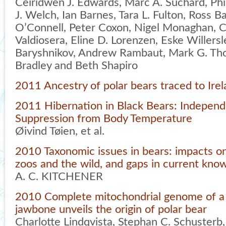
Ceiridwen J. Edwards, Marc A. Suchard, Phi
J. Welch, Ian Barnes, Tara L. Fulton, Ross B
O’Connell, Peter Coxon, Nigel Monaghan, Cr
Valdiosera, Eline D. Lorenzen, Eske Willers
Baryshnikov, Andrew Rambaut, Mark G. Tho
Bradley and Beth Shapiro
2011 Ancestry of polar bears traced to Ire
2011 Hibernation in Black Bears: Indepen
Suppression from Body Temperature
Øivind Tøien, et al.
2010 Taxonomic issues in bears: impacts on
zoos and the wild, and gaps in current kno
A. C. KITCHENER
2010 Complete mitochondrial genome of a
jawbone unveils the origin of polar bear
Charlotte Lindqvista, Stephan C. Schusterb