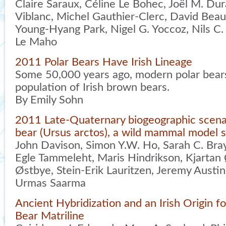
Claire Saraux, Céline Le Bohec, Joël M. Dur
Viblanc, Michel Gauthier-Clerc, David Beau
Young-Hyang Park, Nigel G. Yoccoz, Nils C.
Le Maho
2011 Polar Bears Have Irish Lineage
Some 50,000 years ago, modern polar bears
population of Irish brown bears.
By Emily Sohn
2011 Late-Quaternary biogeographic scena
bear (Ursus arctos), a wild mammal model 
John Davison, Simon Y.W. Ho, Sarah C. Bray
Egle Tammeleht, Maris Hindrikson, Kjartan 
Østbye, Stein-Erik Lauritzen, Jeremy Austin
Urmas Saarma
Ancient Hybridization and an Irish Origin f
Bear Matriline