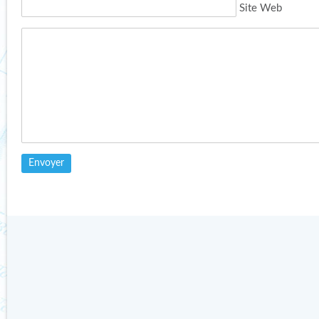
Site Web
SCIENCE PARTICIPATIVE À
GÉOPOLITIQUE DE
PÔLES ACTIONS
L’OURS POLAIRE
Publié le 26 juillet 2013 par
Publié le 8 décembre 2015 par
Catherine dans
Actualités des
Catherine dans
Actualités des
sciences
sciences
Lire l'article
Lire l'article