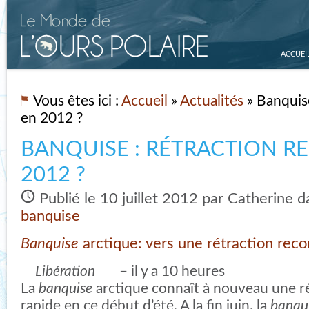
ACCUEI
Vous êtes ici :
Accueil
»
Actualités
» Banquise
en 2012 ?
BANQUISE : RÉTRACTION R
2012 ?
Publié le 10 juillet 2012 par Catherine 
banquise
Banquise
arctique: vers une rétraction rec
Libération
‎ – il y a 10 heures
La
banquise
arctique connaît à nouveau une ré
rapide en ce début d’été. A la fin juin, la
banqu