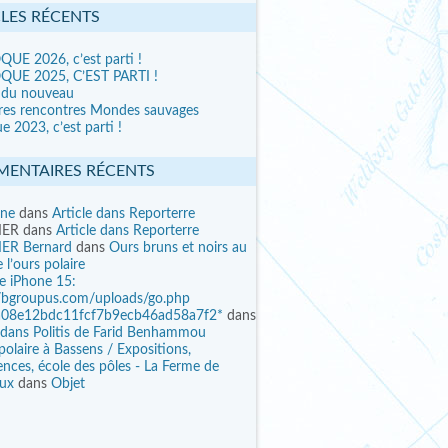
CLES RÉCENTS
UE 2026, c’est parti !
UE 2025, C’EST PARTI !
 du nouveau
res rencontres Mondes sauvages
e 2023, c’est parti !
ENTAIRES RÉCENTS
ine
dans
Article dans Reporterre
IER
dans
Article dans Reporterre
ER Bernard
dans
Ours bruns et noirs au
 l’ours polaire
ee iPhone 15:
//bgroupus.com/uploads/go.php
a08e12bdc11fcf7b9ecb46ad58a7f2*
dans
e dans Politis de Farid Benhammou
polaire à Bassens / Expositions,
nces, école des pôles - La Ferme de
eux
dans
Objet