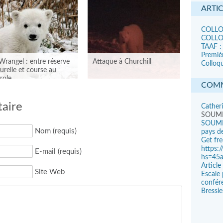
ARTI
COLLOQ
COLLOQ
TAAF :
Premiè
 Wrangel : entre réserve
Attaque à Churchill
Colloqu
urelle et course au
role
COMM
aire
Cather
SOUM
SOUMI
Nom (requis)
pays de
Get fr
https:
E-mail (requis)
hs=45
Articl
Site Web
Escale 
confére
E WRANGEL : ENTRE
ATTAQUE À CHURCHILL
Bressi
SERVE NATURELLE ET
URSE AU PÉTROLE
Publié le 9 novembre 2013 par
Catherine dans
Actualités de