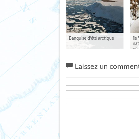
Banquise d’été arctique
île
nat
pét
Laissez un comment
BANQUISE D’ÉTÉ
ÎL
ARCTIQUE
RÉ
CO
Publié le 14 septembre 2012 par