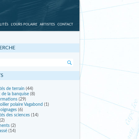
LITÉS
L’OURS POLAIRE
ARTISTES
CONTACT
ERCHE
TS
tés de terrain
(44)
t de la banquise
(8)
ormations
(29)
oilier polaire Vagabond
(1)
oignages
(6)
tés des sciences
(14)
(2)
ments
(2)
assé
(14)