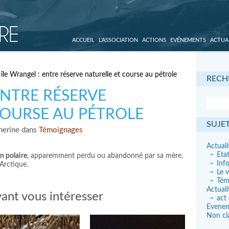
ACCUEIL
L’ASSOCIATION
ACTIONS
EVÉNEMENTS
ACTUA
île Wrangel : entre réserve naturelle et course au pétrole
RECH
ENTRE RÉSERVE
COURSE AU PÉTROLE
SUJE
herine dans
Témoignages
Actuali
Eta
n polaire
, apparemment perdu ou abandonné par sa mère,
Inf
’Arctique.
Le v
Tém
Actuali
ant vous intéresser
act
Evene
Non cl