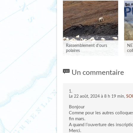
Rassemblement d’ours
NE
polaires
col
Un commentaire
Le 22 août, 2024 à 8 h 19 min,
SO
Bonjour
Comme pour les autres colloques 
RASSEMBLEMENT
fin mars.
NE
D’OURS POLAIRES
A quand l’ouverture des inscripti
LE
Merci.