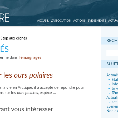
ACCUEIL
L’ASSOCIATION
ACTIONS
EVÉNEMENTS
ACTUA
 Stop aux clichés
RECH
ÉS
herine dans
Témoignages
SUJE
r les
ours polaires
Actuali
Eta
Inf
 la vie en Arctique, il a accepté de répondre pour
Le v
ns sur les
ours polaires
, espèce
…
Tém
Actuali
act
Evene
ant vous intéresser
Non cl