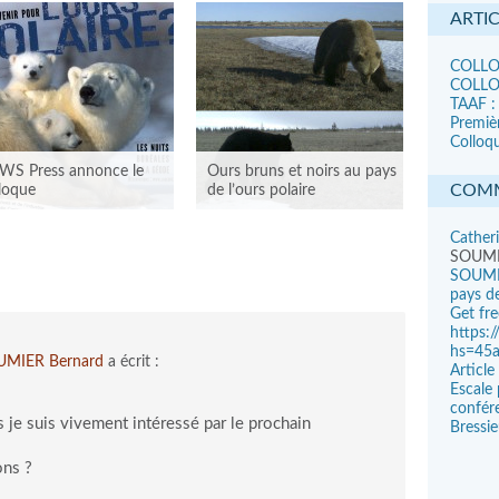
ARTI
COLLOQ
COLLOQ
TAAF :
Premiè
Colloqu
WS Press annonce le
Ours bruns et noirs au pays
COMM
loque
de l’ours polaire
Cather
SOUM
SOUMI
pays de
Get fr
https:
hs=45
UMIER Bernard
a écrit :
Articl
Escale 
confére
je suis vivement intéressé par le prochain
Bressi
WS PRESS ANNONCE
OURS BRUNS ET NOIRS
ons ?
 COLLOQUE
AU PAYS DE L’OURS
POLAIRE