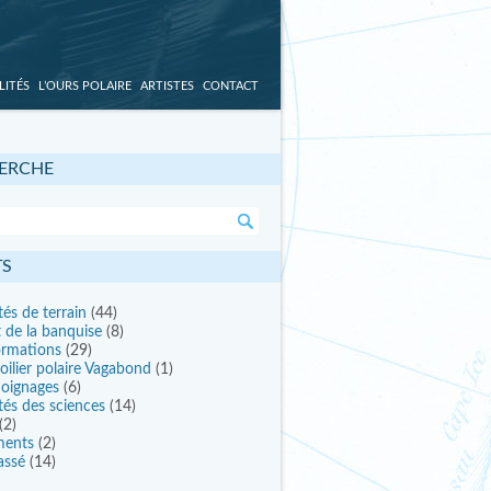
LITÉS
L’OURS POLAIRE
ARTISTES
CONTACT
ERCHE
TS
tés de terrain
(44)
t de la banquise
(8)
ormations
(29)
oilier polaire Vagabond
(1)
oignages
(6)
tés des sciences
(14)
(2)
ments
(2)
assé
(14)