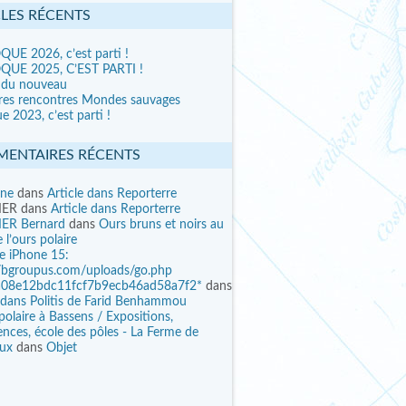
CLES RÉCENTS
UE 2026, c’est parti !
UE 2025, C’EST PARTI !
 du nouveau
res rencontres Mondes sauvages
e 2023, c’est parti !
ENTAIRES RÉCENTS
ine
dans
Article dans Reporterre
IER
dans
Article dans Reporterre
ER Bernard
dans
Ours bruns et noirs au
 l’ours polaire
ee iPhone 15:
//bgroupus.com/uploads/go.php
a08e12bdc11fcf7b9ecb46ad58a7f2*
dans
e dans Politis de Farid Benhammou
polaire à Bassens / Expositions,
nces, école des pôles - La Ferme de
eux
dans
Objet